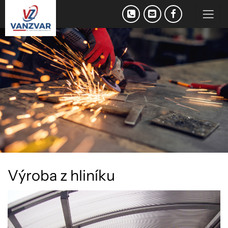
V
ý
r
o
b
a
z
h
l
i
n
í
k
u