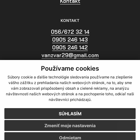
Kontakt
KONTAKT
056/672 32 14
0905 246 143
0905 246 142
vanzvar29@gmail.com
vanojozef6@gmail.com
Používame cookies
Facebook
Súbory cookie a ďalšie technológie sledovania používame na zlepšenie
ADRESA
vášho zážitku z prehliadania našich webových stránok, na to, aby sme
vám zobrazovali prispôsobený obsah a cielené reklamy, na analýzu
Bc. Jozef Vaňo - Zváračská škola 117
návštevnosti našich webových stránok a na pochopenie toho, odkiaľ naši
návštevníci prichádzajú.
Čsl. Armády 1117
075 01 Trebišov
SÚHLASÍM
GDPR
|
Cookies
Zmeniť moje nastavenia
webdesign
|
webex.digital
Odmietam