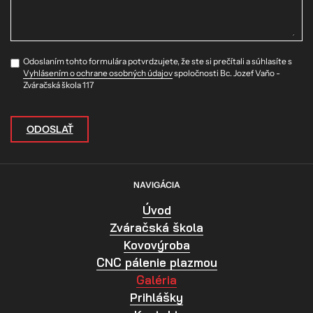
Odoslaním tohto formulára potvrdzujete, že ste si prečítali a súhlasíte s
Vyhlásením o ochrane osobných údajov
spoločnosti Bc. Jozef Vaňo -
Zváračská škola 117
ODOSLAŤ
NAVIGÁCIA
Úvod
Zváračská škola
Kovovýroba
CNC pálenie plazmou
Galéria
Prihlášky