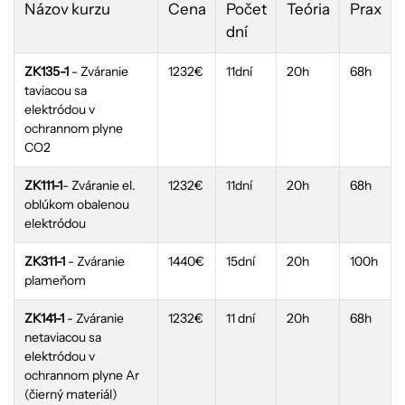
Názov kurzu
Cena
Počet
Teória
Prax
dní
ZK135-1
- Zváranie
1232€
11dní
20h
68h
taviacou sa
elektródou v
ochrannom plyne
CO2
ZK111-1
- Zváranie el.
1232€
11dní
20h
68h
oblúkom obalenou
elektródou
ZK311-1
- Zváranie
1440€
15dní
20h
100h
plameňom
ZK141-1
- Zváranie
1232€
11 dní
20h
68h
netaviacou sa
elektródou v
ochrannom plyne Ar
(čierný materiál)