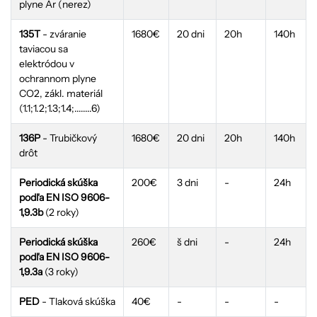
plyne Ar (nerez)
135T
- zváranie
1680€
20 dni
20h
140h
taviacou sa
elektródou v
ochrannom plyne
CO2, zákl. materiál
(1.1;1.2;1.3;1.4;........6)
136P
- Trubičkový
1680€
20 dni
20h
140h
drôt
Periodická skúška
200€
3 dni
-
24h
podľa EN ISO 9606-
1,9.3b
(2 roky)
Periodická skúška
260€
š dni
-
24h
podľa EN ISO 9606-
1,9.3a
(3 roky)
PED
- Tlaková skúška
40€
-
-
-