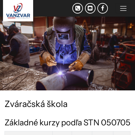
Z
v
á
r
a
č
s
k
á
š
k
o
l
a
Základné kurzy podľa STN 050705