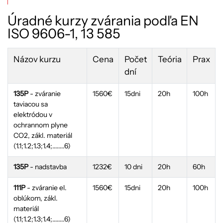
Úradné kurzy zvárania podľa EN
ISO 9606-1, 13 585
Názov kurzu
Cena
Počet
Teória
Prax
dní
135P
- zváranie
1560€
15dni
20h
100h
taviacou sa
elektródou v
ochrannom plyne
CO2, zákl. materiál
(1.1;1.2;1.3;1.4;........6)
135P
- nadstavba
1232€
10 dni
20h
60h
111P
- zváranie el.
1560€
15dni
20h
100h
oblúkom, zákl.
materiál
(1.1;1.2;1.3;1.4;........6)