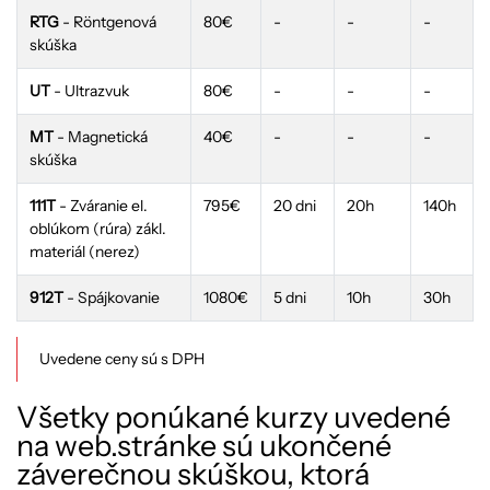
RTG
- Röntgenová
80€
-
-
-
skúška
UT
- Ultrazvuk
80€
-
-
-
MT
- Magnetická
40€
-
-
-
skúška
111T
- Zváranie el.
795€
20 dni
20h
140h
oblúkom (rúra) zákl.
materiál (nerez)
912T
- Spájkovanie
1080€
5 dni
10h
30h
Uvedene ceny sú s DPH
Všetky ponúkané kurzy uvedené
na web.stránke sú ukončené
záverečnou skúškou, ktorá