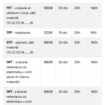
111T
- zváranie el.
1680€
20 dni
20h
140h
oblúkom (rúra), zákl.
materiál
(1.1;1.2;1.3;1.4;........6)
111P
- nadstavba
1232€
10 dni
20h
60h
311T
- plameň, zákl.
1880€
20 dni
20h
140h
materiál
(1.1;1.2;1.3;1.4;........6)
141T
- zváranie
1880€
20 dni
20h
140h
netaviacou sa
elektródou v ochr.
plyne Ar (čierny
materiál)
141T
-zváranie
1880€
20 dni
20h
140h
netaviacou sa
elektródou v ochr.