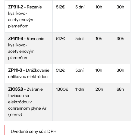
ZP311-2
- Rezanie
512€
5 dní
10h
30h
kyslíkovo-
acetylenovým
plameňom
ZP311-3
- Rovnanie
512€
5dní
10h
30h
kyslíkovo-
acetylenovým
plameňom
ZP111-3
- Drážkovanie
512€
5dní
10h
30h
uhlíkovou elektródou
ZK135.8
- Zváranie
1300€
11dní
20h
68h
taviacou sa
elektródou v
ochrannom plyne Ar
(nerez)
Uvedené ceny sú s DPH