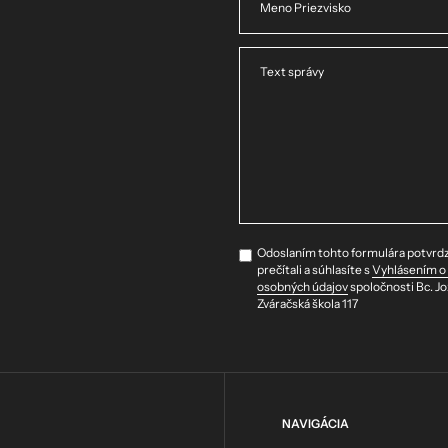
Meno Priezvisko
Text správy
Odoslaním tohto formulára potvrdzu
prečítali a súhlasíte s
Vyhlásením o
osobných údajov
spoločnosti Bc. Jo
Zváračská škola 117
NAVIGÁCIA