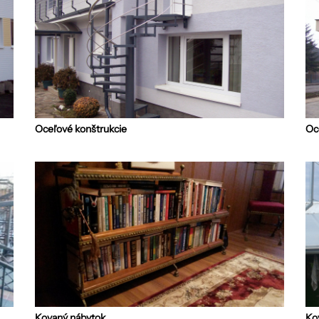
Oceľové konštrukcie
Oc
Kovaný nábytok
Ko