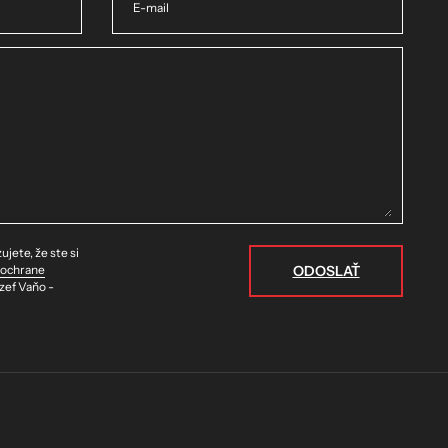
E-mail
jete, že ste si
ODOSLAŤ
 ochrane
zef Vaňo -