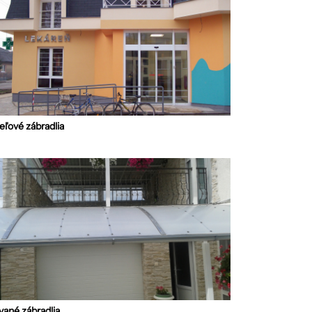
eľové zábradlia
vané zábradlia