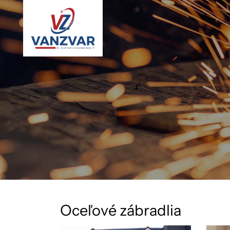
O
c
e
ľ
o
v
é
z
á
b
r
a
d
l
i
a