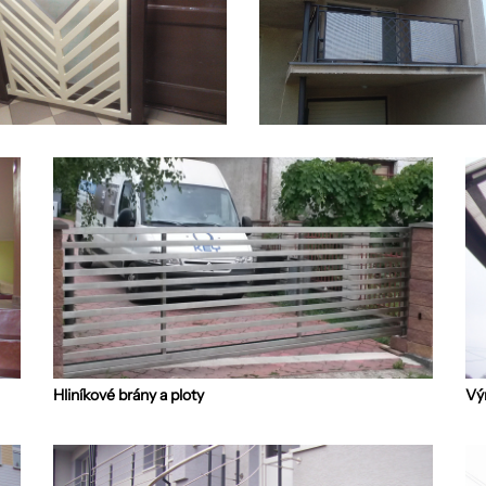
Hliníkové brány a ploty
Výr