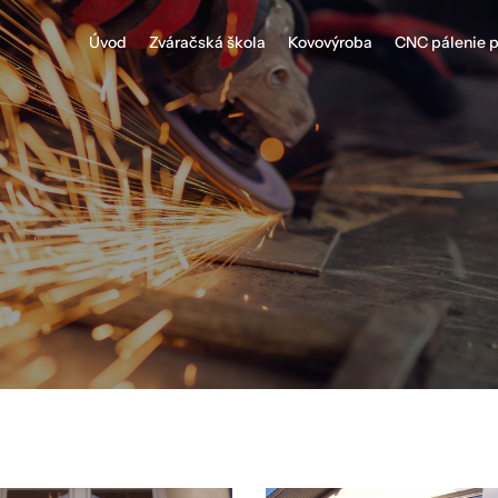
Úvod
Zváračská škola
Kovovýroba
CNC pálenie 