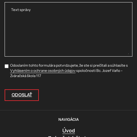
Text správy
Odoslaním tohto formulára potvrdzujete, že ste si prečítali a súhlasíte s
Vyhlásením o ochrane osobných údajov
spoločnosti Bc. Jozef Vaňo -
Zváračská škola 117
ODOSLAŤ
NAVIGÁCIA
Úvod