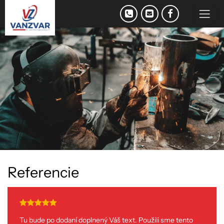
R
e
f
e
r
e
n
c
i
e
Tu bude po dodaní doplnený Váš text. Použili sme tento