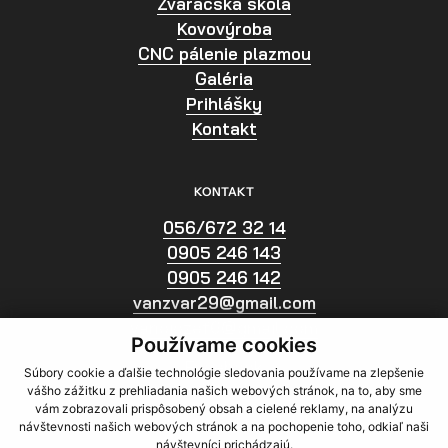
Zváračská škola
Kovovýroba
CNC pálenie plazmou
Galéria
Prihlášky
Kontakt
KONTAKT
056/672 32 14
0905 246 143
0905 246 142
vanzvar29@gmail.com
vanojozef6@gmail.com
Používame cookies
Facebook
Súbory cookie a ďalšie technológie sledovania používame na zlepšenie
ADRESA
vášho zážitku z prehliadania našich webových stránok, na to, aby sme
vám zobrazovali prispôsobený obsah a cielené reklamy, na analýzu
Bc. Jozef Vaňo - Zváračská škola 117
návštevnosti našich webových stránok a na pochopenie toho, odkiaľ naši
návštevníci prichádzajú.