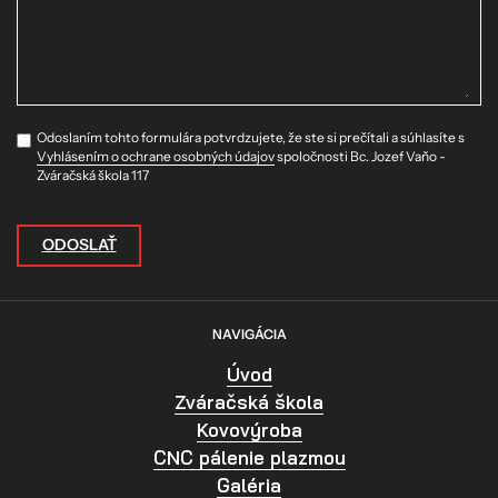
Odoslaním tohto formulára potvrdzujete, že ste si prečítali a súhlasíte s
Vyhlásením o ochrane osobných údajov
spoločnosti Bc. Jozef Vaňo -
Zváračská škola 117
ODOSLAŤ
NAVIGÁCIA
Úvod
Zváračská škola
Kovovýroba
CNC pálenie plazmou
Galéria