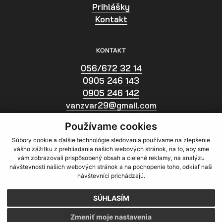
Prihlášky
Kontakt
KONTAKT
056/672 32 14
0905 246 143
0905 246 142
vanzvar29@gmail.com
vanojozef6@gmail.com
Používame cookies
Facebook
Súbory cookie a ďalšie technológie sledovania používame na zlepšenie
ADRESA
vášho zážitku z prehliadania našich webových stránok, na to, aby sme
vám zobrazovali prispôsobený obsah a cielené reklamy, na analýzu
Bc. Jozef Vaňo - Zváračská škola 117
návštevnosti našich webových stránok a na pochopenie toho, odkiaľ naši
návštevníci prichádzajú.
Čsl. Armády 1117
075 01 Trebišov
SÚHLASÍM
GDPR
|
Cookies
Zmeniť moje nastavenia