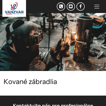
K
o
v
a
n
é
z
á
b
r
a
d
l
i
a
Kontaktujte nás pre profesionálne